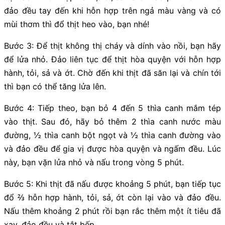
đảo đều tay đến khi hỗn hợp trên ngả màu vàng và có
mùi thơm thì đổ thịt heo vào, bạn nhé!
Bước 3: Để thịt không thị cháy và dính vào nồi, bạn hãy
để lửa nhỏ. Đảo liên tục để thịt hòa quyện với hỗn hợp
hành, tỏi, sả và ớt. Chờ đến khi thịt đã săn lại và chín tới
thì bạn có thể tăng lửa lên.
Bước 4: Tiếp theo, bạn bỏ 4 đến 5 thìa canh mắm tép
vào thịt. Sau đó, hãy bỏ thêm 2 thìa canh nước màu
đường, ½ thìa canh bột ngọt và ½ thìa canh đường vào
và đảo đều để gia vị được hòa quyện và ngấm đều. Lúc
này, bạn vặn lửa nhỏ và nấu trong vòng 5 phút.
Bước 5: Khi thịt đã nấu được khoảng 5 phút, bạn tiếp tục
đổ ⅔ hỗn hợp hành, tỏi, sả, ớt còn lại vào và đảo đều.
Nấu thêm khoảng 2 phút rồi bạn rắc thêm một ít tiêu đã
xay, đảo đều và tắt bếp.