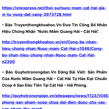
https://vnexpress.net/thoi-su/nuoc-mam-cat-hai-gia-
vi-tu-vung-dat-cang-3973728.html
– Báo Truyenthongkhoahoc.Vn Đưa Tin Công Bố Nhãn
Hiệu Chứng Nhận “Nước Mắm Quang Hải – Cát Hải”.
http://truyenthongkhoahoc.vn/vn/Cong-bo-nhan-
hieu-chung-nhan-Nuoc-mam-Cat-Hai-c1046/Cong-
bo-nhan-hieu-chung-nhan-Nuoc-mam-Cat-Hai-
n2300
– Báo Quyhotronongdan.Vn Đăng Bài Viết: Sản Phẩm
Của Nước Mắm Quang Hải – Cát Hải Tự Hào Đạt Chuẩn
Ocop 4 Sao Đầu Tiên Tại Cát Hải – Hải Phòng.
http://quyhotronongdan.vn/sitepages/news/1123/1046
phong-san-pham-ocop-chua-dai-dien-duoc-cho-cac-
san-pham-the-manh