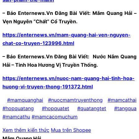
– Báo Enternews.Vn Đăng Bài Viết: Mắm Quang Hải –
Vẹn Nguyên “Chất” Cổ Truyền.
https://enternews.vn/mam-quang-hai-ven-nguyen-
chat-co-truyen-123996.html
– Báo Enternews.Vn Đăng Bài Viết: Nước Nắm Quang
Hải – Tinh Hoa Hương Vị Truyền Thống.
https://enternews.vn/nuoc-nam-quang-hai-tinh-hoa-
huong-vi-truyen-thong-191372.html
#mamquanghai
#nuocmamtruyenthong
#mamcathai
#hopquatang
#hopquatet
#quatangtet
#tangqua
#mamcathu
#mamcacomuchum
Xem thêm kiến thức
Mua trên Shopee
Mắm Quang Hải