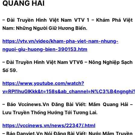
QUANG HẢI
– Đài Truyền Hình Việt Nam VTV 1 – Khám Phá Việt
Nam: Những Người Giữ Hương Biển.
https://vtv.vn/video/kham-pha-viet-nam-nhung-
nguoi-giu-huong-bien-390153.htm
– Đài Truyền Hình Việt Nam VTV6 – Nông Nghiệp Sạch
Số 59.
https://www.youtube.com/watch?
v=RPl1huGlKkk&t=158s&ab_channel=N%C3%B4ngng
– Báo Vccinews.Vn Đăng Bài Viết: Mắm Quang Hải –
Lưu Truyền Thống Hướng Tới Tương Lai.
https://vccinews.vn/news/22347/.html
– Báo Danviet.Vn Nói Đăng Bài Viết: Nước Mắm Truyền