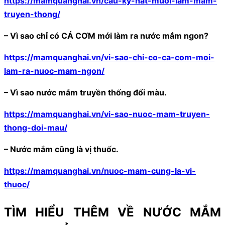
https://mamquanghai.vn/cau-ky-hat-muoi-lam-mam-
truyen-thong/
– Vì sao chỉ có CÁ CƠM mới làm ra nước mắm ngon?
https://mamquanghai.vn/vi-sao-chi-co-ca-com-moi-
lam-ra-nuoc-mam-ngon/
– Vì sao nước mắm truyền thống đổi màu.
https://mamquanghai.vn/vi-sao-nuoc-mam-truyen-
thong-doi-mau/
– Nước mắm cũng là vị thuốc.
https://mamquanghai.vn/nuoc-mam-cung-la-vi-
thuoc/
TÌM HIỂU THÊM VỀ NƯỚC MẮM