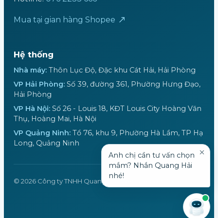
Mua tại gian hàng Shopee
Hệ thống
Nhà máy:
Thôn Lục Độ, Đặc khu Cát Hải, Hải Phòng
VP Hải Phòng:
Số 39, đường 361, Phường Hưng Đạo,
Hải Phòng
VP Hà Nội:
Số 26 - Louis 18, KĐT Louis City Hoàng Văn
Thụ, Hoàng Mai, Hà Nội
VP Quảng Ninh:
Tổ 76, khu 9, Phường Hà Lầm, TP Hạ
Long, Quảng Ninh
Anh chị cần tư vấn chọn
mắm? Nhắn Quang Hải
nhé!
© 2026 Công ty TNHH Quang Hải. Website bởi GiftyTech.