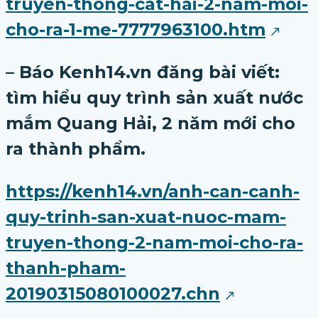
truyen-thong-cat-hai-2-nam-moi-
cho-ra-1-me-7777963100.htm
– Báo Kenh14.vn đăng bài viết:
tìm hiểu quy trình sản xuất nước
mắm Quang Hải, 2 năm mới cho
ra thành phẩm.
https://kenh14.vn/anh-can-canh-
quy-trinh-san-xuat-nuoc-mam-
truyen-thong-2-nam-moi-cho-ra-
thanh-pham-
20190315080100027.chn