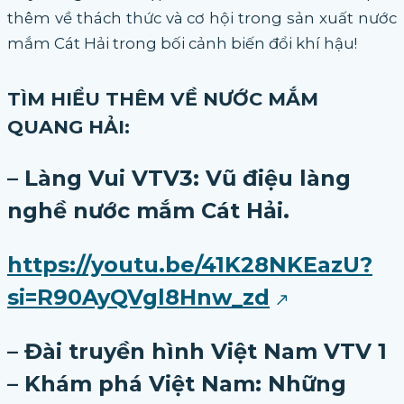
thêm về thách thức và cơ hội trong sản xuất nước
mắm Cát Hải trong bối cảnh biến đổi khí hậu!
TÌM HIỂU THÊM VỀ NƯỚC MẮM
QUANG HẢI:
– Làng Vui VTV3:
V
ũ điệu làng
nghề nước mắm Cát Hải.
https://youtu.be/41K28NKEazU?
si=R90AyQVgl8Hnw_zd
– Đài truyền hình Việt Nam VTV 1
– Khám phá Việt Nam: Những