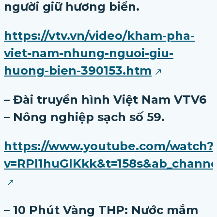
người giữ hương biển.
https://vtv.vn/video/kham-pha-
viet-nam-nhung-nguoi-giu-
huong-bien-390153.htm
– Đài truyền hình Việt Nam VTV6
– Nông nghiệp sạch số 59.
https://www.youtube.com/watch?
v=RPl1huGlKkk&t=158s&ab_cha
–
10 Phút Vàng THP: Nước mắm