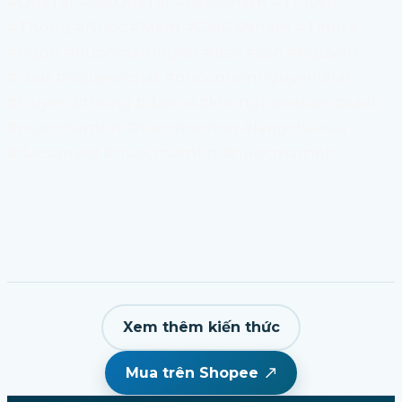
#QuaTet #SetQuaTet #NuocMam #Truyen
#Thong #Nuoc #Mam #CotCaNham #Tinhte
#ngon #nuocmamngon #dac #san #nguyen
#chat #nguyenchat #nuocmamnguyenchat
#truyen #thong #damvi #khongbaoquan #sach
#nuocmamtin #nuocmamrin #langchaixua
#dacsanviet #nuocmamtin #nuocmamnhi
Xem thêm kiến thức
Mua trên Shopee