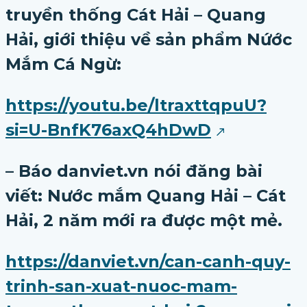
truyền thống Cát Hải – Quang
Hải, giới thiệu về sản phẩm Nứớc
Mắm Cá Ngừ:
https://youtu.be/ltraxttqpuU?
si=U-BnfK76axQ4hDwD
– Báo danviet.vn nói đăng bài
viết: Nước mắm Quang Hải – Cát
Hải, 2 năm mới ra được một mẻ.
https://danviet.vn/can-canh-quy-
trinh-san-xuat-nuoc-mam-