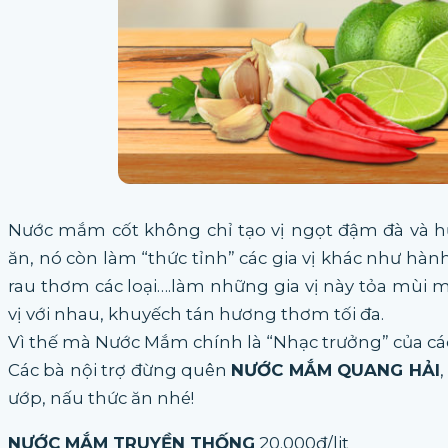
Nước mắm cốt không chỉ tạo vị ngọt đậm đà và
ăn, nó còn làm “thức tỉnh” các gia vị khác như hành t
rau thơm các loại….làm những gia vị này tỏa mùi 
vị với nhau, khuyếch tán hương thơm tối đa.
Vì thế mà Nước Mắm chính là “Nhạc trưởng” của các 
Các bà nội trợ đừng quên
NƯỚC MẮM QUANG HẢI
ướp,
nấu thức ăn nhé!
NƯỚC MẮM TRUYỀN THỐNG
20.000đ/lit