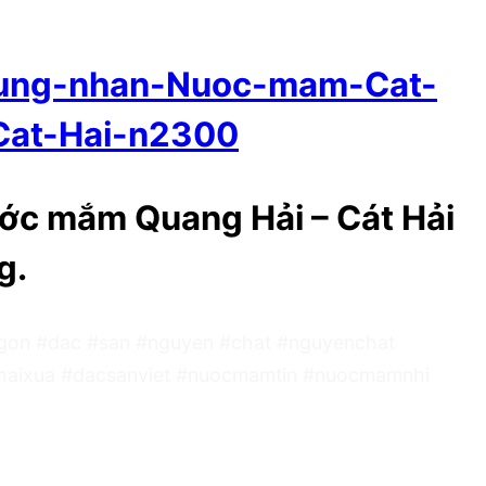
chung-nhan-Nuoc-mam-Cat-
Cat-Hai-n2300
ớc mắm Quang Hải – Cát Hải
g.
n #dac #san #nguyen #chat #nguyenchat
haixua #dacsanviet #nuocmamtin #nuocmamnhi