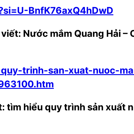
puU?si=U-BnfK76axQ4hDwD
i viết: Nước mắm Quang Hải – 
h-quy-trinh-san-xuat-nuoc-m
963100.htm
t: tìm hiểu quy trình sản xuấ