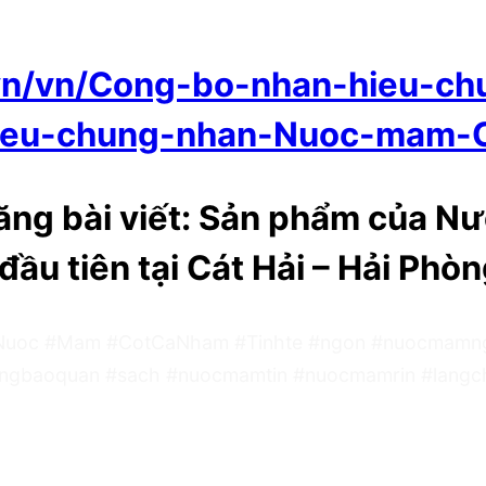
.vn/vn/Cong-bo-nhan-hieu-
ieu-chung-nhan-Nuoc-mam-
ng bài viết: Sản phẩm của Nư
ầu tiên tại Cát Hải – Hải Phòn
Nuoc #Mam #CotCaNham #Tinhte #ngon #nuocmamngo
ngbaoquan #sach #nuocmamtin #nuocmamrin #langc