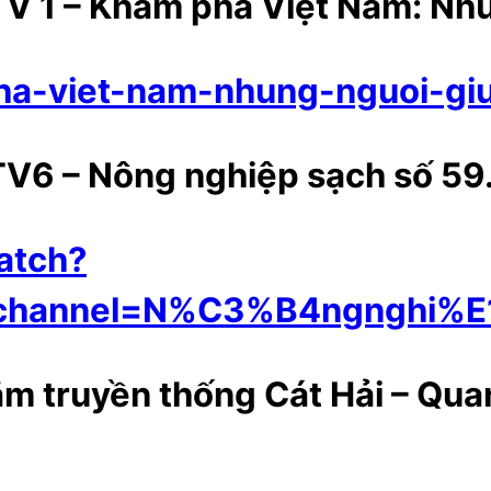
VTV 1 – Khám phá Việt Nam: Nh
pha-viet-nam-nhung-nguoi-g
TV6 – Nông nghiệp sạch số 59
atch?
b_channel=N%C3%B4ngnghi
 truyền thống Cát Hải – Quang