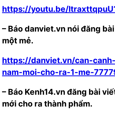
https://youtu.be/ltraxttq
– Báo danviet.vn nói đăng bà
một mẻ.
https://danviet.vn/can-can
nam-moi-cho-ra-1-me-7777
– Báo Kenh14.vn đăng bài viế
mới cho ra thành phẩm.