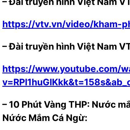
– Đài truyền hình Việt Nam 
https://vtv.vn/video/kham-
– Đài truyền hình Việt Nam V
https://www.youtube.com/w
v=RPl1huGlKkk&t=158s&a
–
10 Phút Vàng THP: Nước mắm
Nứớc Mắm Cá Ngừ: