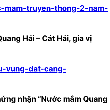
oc-mam-truyen-thong-2-nam-
ang Hải – Cát Hải, gia vị
tu-vung-dat-cang-
 chứng nhận “Nước mắm Quang