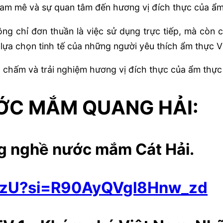
 đam mê và sự quan tâm đến hương vị đích thực của ẩ
g chỉ đơn thuần là việc sử dụng trực tiếp, mà còn c
 lựa chọn tinh tế của những người yêu thích ẩm thực V
 chấm và trải nghiệm hương vị đích thực của ẩm thự
ƯỚC MẮM QUANG HẢI:
ng nghề nước mắm Cát Hải.
EazU?si=R90AyQVgl8Hnw_zd