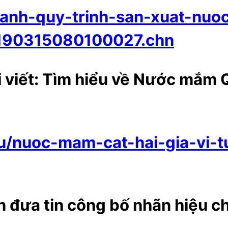
-canh-quy-trinh-san-xuat-nu
190315080100027.chn
 viết: Tìm hiểu về Nước mắm Qu
-su/nuoc-mam-cat-hai-gia-vi-
n đưa tin công bố nhãn hiệu