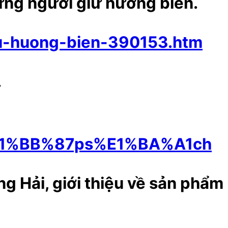
ững người giữ hương biển.
iu-huong-bien-390153.htm
.
%E1%BB%87ps%E1%BA%A1ch
 Hải, giới thiệu về sản phẩm