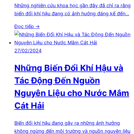
Những nghiên cứu khoa học gần đây đã chỉ ra rằng
biến đổi khí hậu đang có ảnh hưởng đáng kể đến…
Đọc tiếp →
27/02/2024
Những Biến Đổi Khí Hậu và
Tác Động Đến Nguồn
Nguyên Liệu cho Nước Mắm
Cát Hải
Biến đổi khí hậu đang gây ra những ảnh hưởng
không ngừng đến môi trường và nguồn nguyên liệu