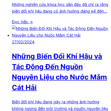
Những nghiên cứu khoa học gần đây đã chỉ ra rằng
biến đổi khí hậu đang có ảnh hưởng đáng kể đến…
Đọc tiếp →
27/02/2024
Những Biến Đổi Khí Hậu và
Tác Động Đến Nguồn
Nguyên Liệu cho Nước Mắm
Cát Hải
Biến đổi khí hậu đang gây ra những ảnh hưởng
không ngừng đến môi trường và nguồn nguyên liệu