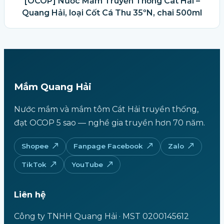
[OCOP] Nước Mắm Truyền Thống Cát Hải –
Quang Hải, loại Cốt Cá Thu 35ºN, chai 500ml
Mắm Quang Hải
Nước mắm và mắm tôm Cát Hải truyền thống,
đạt OCOP 5 sao — nghề gia truyền hơn 70 năm.
Shopee
Fanpage Facebook
Zalo
TikTok
YouTube
Liên hệ
Công ty TNHH Quang Hải · MST 0200145612