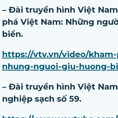
– Đài truyền hình Việt Na
phá Việt Nam: Những ngườ
biển.
https://vtv.vn/video/kham
nhung-nguoi-giu-huong-bi
– Đài truyền hình Việt Na
nghiệp sạch số 59.