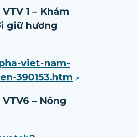
m VTV 1 – Khám
i giữ hương
-pha-viet-nam-
en-390153.htm
m VTV6 – Nông