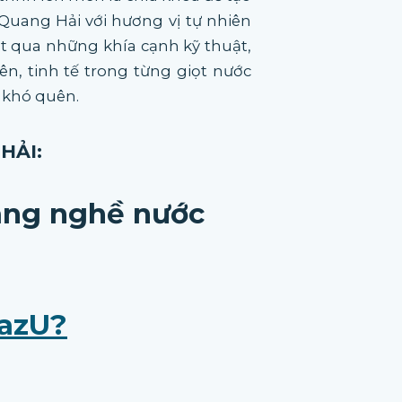
uang Hải với hương vị tự nhiên
ợt qua những khía cạnh kỹ thuật,
ên, tinh tế trong từng giọt nước
 khó quên.
HẢI:
làng nghề nước
EazU?