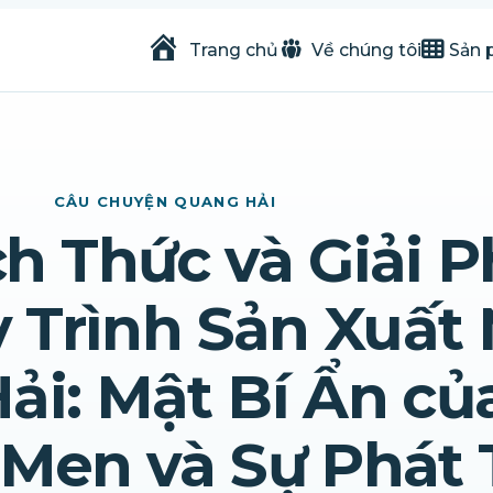
Trang chủ
Về chúng tôi
Sản 
CÂU CHUYỆN QUANG HẢI
h Thức và Giải 
 Trình Sản Xuất
ải: Mật Bí Ẩn củ
 Men và Sự Phát 