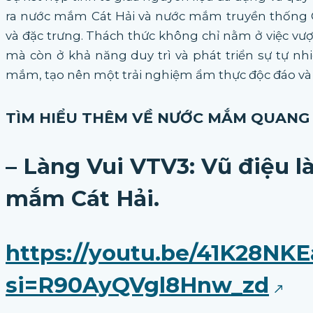
ra nước mắm Cát Hải và nước mắm truyền thống Q
và đặc trưng. Thách thức không chỉ nằm ở việc vư
mà còn ở khả năng duy trì và phát triển sự tự nhi
mắm, tạo nên một trải nghiệm ẩm thực độc đáo và
TÌM HIỂU THÊM VỀ NƯỚC MẮM QUANG 
– Làng Vui VTV3:
V
ũ điệu 
mắm Cát Hải.
https://youtu.be/41K28NK
si=R90AyQVgl8Hnw_zd