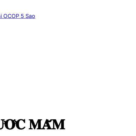
̛𝐎̛́𝐂 𝐌𝐀̆́𝐌