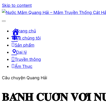
Skip to content
Trang chủ
Về chúng tôi
Sản phẩm
Đại lý
Truyền thông
Ẩm Thực
Câu chuyện Quang Hải
𝐁𝐀́𝐍𝐇 𝐂𝐔𝐎̂́𝐍 𝐕𝐎̛́𝐈 𝐍