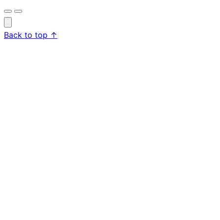
Anh chị cần tư vấn chọn mắm? Nhắn Quang Hải nhé!
Back to top
↑